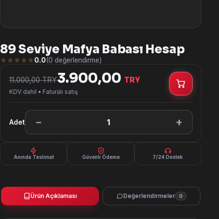
89 Seviye Mafya Babası Hesap
0.0
(0 değerlendirme)
3.900,00
11.000,00 TRY
TRY
KDV dahil • Faturalı satış
−
+
1
Adet
Anında Teslimat
Güvenli Ödeme
7/24 Destek
Ürün Açıklaması
Değerlendirmeler
0