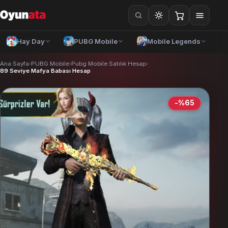
Hay Day
PUBG Mobile
Mobile Legends
Ana Sayfa
›
PUBG Mobile
›
Pubg Mobile Satılık Hesap
›
89 Seviye Mafya Babası Hesap
-%65
Türkçe
— TRY
Azərbaycan dili
— AZN
O'zbek tili
— UZS