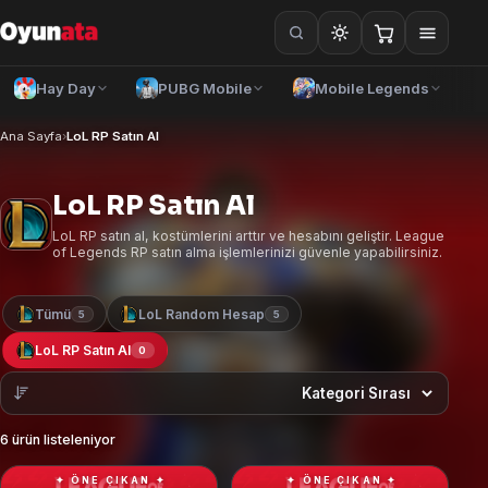
Hay Day
PUBG Mobile
Mobile Legends
Ana Sayfa
›
LoL RP Satın Al
LoL RP Satın Al
LoL RP satın al, kostümlerini arttır ve hesabını geliştir. League
of Legends RP satın alma işlemlerinizi güvenle yapabilirsiniz.
Tümü
LoL Random Hesap
5
5
LoL RP Satın Al
0
Türkçe
— TRY
Azərbaycan dili
6 ürün listeleniyor
— AZN
✦ ÖNE ÇIKAN ✦
✦ ÖNE ÇIKAN ✦
O'zbek tili
— UZS