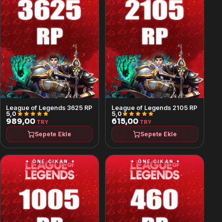
League of Legends 3625 RP
League of Legends 2105 RP
5,0
5,0
989,00
615,00
TRY
TRY
Sepete Ekle
Sepete Ekle
✦ ÖNE ÇIKAN ✦
✦ ÖNE ÇIKAN ✦