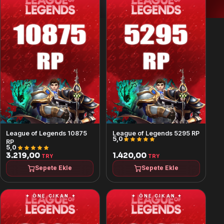
Türkmen dili
— TMT
ქართული
— GEL
English
— USD
Français
— EUR
Deutsch
— EUR
Polski
— PLN
League of Legends 10875
League of Legends 5295 RP
5,0
RP
العربية
5,0
— USD
3.219,00
1.420,00
TRY
TRY
Русский
Sepete Ekle
Sepete Ekle
— RUB
✦ ÖNE ÇIKAN ✦
✦ ÖNE ÇIKAN ✦