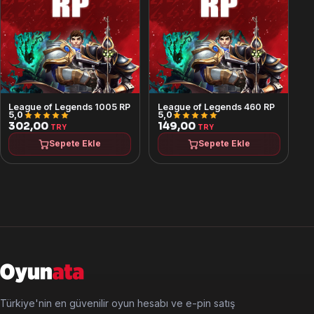
League of Legends 1005 RP
League of Legends 460 RP
5,0
5,0
302,00
149,00
TRY
TRY
Sepete Ekle
Sepete Ekle
Türkiye'nin en güvenilir oyun hesabı ve e-pin satış