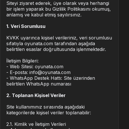
Siteyi ziyaret ederek, üye olarak veya herhangi
bir işlem yaparak bu Gizlilik Politikasını okumuş,
Türkmen dili
— TMT
anlamış ve kabul etmiş sayılırsınız.
ქართული
— GEL
1. Veri Sorumlusu
English
— USD
KVKK uyarınca kişisel verileriniz, veri sorumlusu
sıfatıyla oyunata.com tarafından aşağıda
Français
belirtilen esaslar doğrultusunda işlenmektedir.
— EUR
İletişim Bilgileri:
Deutsch
— EUR
- Web Sitesi: oyunata.com
- E-posta: info@oyunata.com
Polski
— PLN
- WhatsApp Destek Hattı: Site üzerinden
belirtilen WhatsApp numarası
العربية
— USD
2. Toplanan Kişisel Veriler
Русский
— RUB
Site kullanımınız sırasında aşağıdaki
kategorilerde kişisel veriler toplanabilir:
2.1. Kimlik ve İletişim Verileri