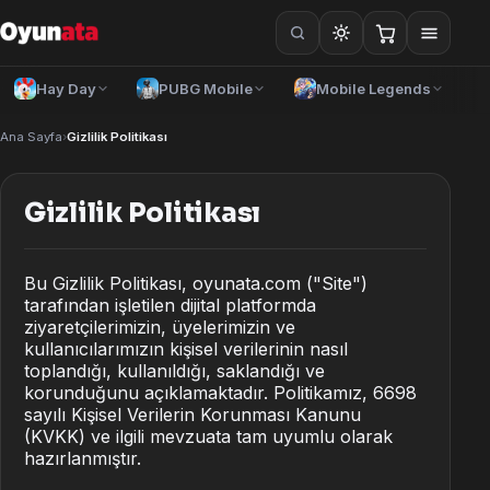
Hay Day
PUBG Mobile
Mobile Legends
Ana Sayfa
›
Gizlilik Politikası
Gizlilik Politikası
Bu Gizlilik Politikası, oyunata.com ("Site")
tarafından işletilen dijital platformda
ziyaretçilerimizin, üyelerimizin ve
kullanıcılarımızın kişisel verilerinin nasıl
toplandığı, kullanıldığı, saklandığı ve
korunduğunu açıklamaktadır. Politikamız, 6698
Türkçe
— TRY
sayılı Kişisel Verilerin Korunması Kanunu
(KVKK) ve ilgili mevzuata tam uyumlu olarak
Azərbaycan dili
— AZN
hazırlanmıştır.
O'zbek tili
— UZS