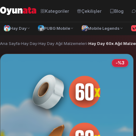
Kategoriler
Çekilişler
Blog
Hay Day
PUBG Mobile
Mobile Legends
Ana Sayfa
›
Hay Day
›
Hay Day Ağıl Malzemeleri
›
Hay Day 60x Ağıl Malz
-%3
Türkçe
— TRY
Azərbaycan dili
— AZN