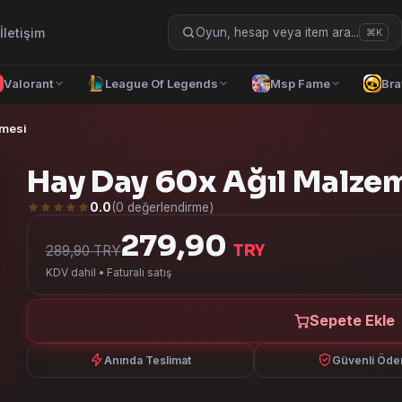
İletişim
Oyun, hesap veya item ara...
⌘K
Valorant
League Of Legends
Msp Fame
Bra
emesi
Hay Day 60x Ağıl Malze
0.0
(0 değerlendirme)
279,90
TRY
289,90 TRY
KDV dahil • Faturalı satış
Sepete Ekle
Anında Teslimat
Güvenli Öd