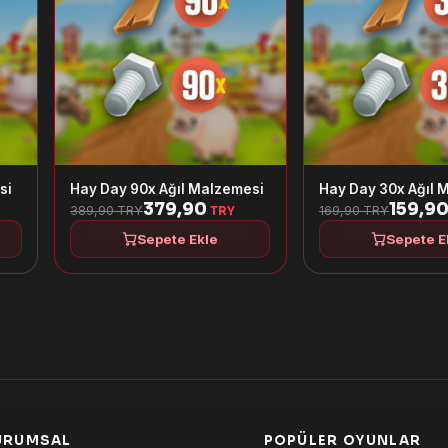
si
Hay Day 90x Ağıl Malzemesi
Hay Day 30x Ağıl 
379,90
159,9
389,90 TRY
169,90 TRY
TRY
Sepete Ekle
Sepete E
URUMSAL
POPÜLER OYUNLAR