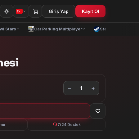
Giriş Yap
Kayıt Ol
wl Stars
Car Parking Multiplayer
Steam
Yap
mesi
−
+
1
eme
7/24 Destek