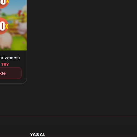
Malzemesi
0
TRY
kle
YASAL