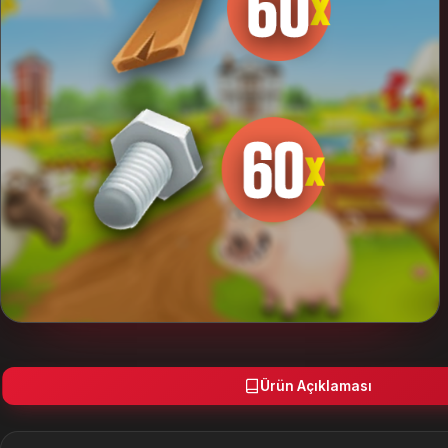
O'zbek tili
— UZS
Türkmen dili
— TMT
ქართული
— GEL
English
— USD
Français
— EUR
Deutsch
— EUR
Polski
— PLN
العربية
— USD
Русский
— RUB
Ürün Açıklaması