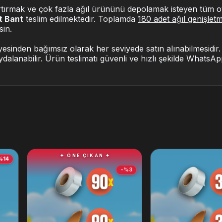
artırmak ve çok fazla ağıl ürününü depolamak isteyen tüm oy
t Bant
teslim edilmektedir. Toplamda
180 adet ağıl genişlet
sin.
sinden bağımsız olarak her seviyede satın alınabilmesidir. 
aydalanabilir. Ürün teslimatı güvenli ve hızlı şekilde WhatsA
✦ ÖNE ÇIKAN ✦
%14
-%3