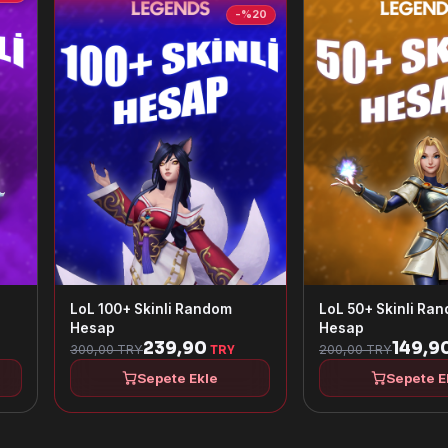
-%20
LoL 100+ Skinli Random
LoL 50+ Skinli Ra
Hesap
Hesap
239,90
149,9
300,00 TRY
200,00 TRY
TRY
Sepete Ekle
Sepete E