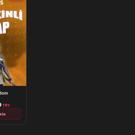
ndom
0
TRY
kle