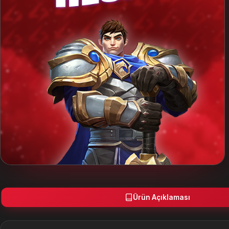
O'zbek tili
— UZS
Türkmen dili
— TMT
ქართული
— GEL
English
— USD
Français
— EUR
Deutsch
— EUR
Polski
— PLN
العربية
— USD
Русский
— RUB
Ürün Açıklaması