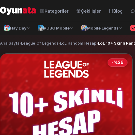
Kategoriler
Çekilişler
Blog
Hay Day
PUBG Mobile
Mobile Legends
Ana Sayfa
›
League Of Legends
›
LoL Random Hesap
›
LoL 10+ Skinli Ra
-%26
Türkçe
— TRY
Azərbaycan dili
— AZN