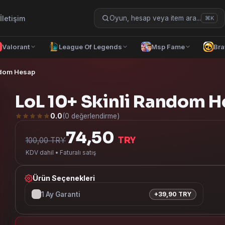
İletişim
Oyun, hesap veya item ara...
⌘K
Valorant
League Of Legends
Msp Fame
Bra
ndom Hesap
LoL 10+ Skinli Random 
0.0
(0 değerlendirme)
74,50
TRY
100,00 TRY
KDV dahil • Faturalı satış
Ürün Seçenekleri
1 Ay Garanti
+39,90 TRY