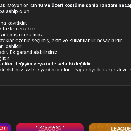
k isteyenler için
10 ve üzeri kostüme sahip random hesa
aba sahip olun!
a kayıtlıdır.
fazlası çıkabilir.
ekrar satışa sunulmaz.
toklar özenle seçilmiş, aktif ve kullanılabilir hesaplardır.
ri
dahildir.
r. Ek garanti alabilirsiniz.
ıdır.
entiler
değişim veya iade sebebi değildir
.
ek
ekibimiz sizlere yardımcı olur. Uygun fiyatlı, sürprizli ve 
✦ ÖNE ÇIKAN ✦
%23