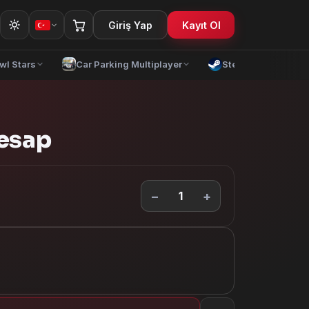
Giriş Yap
Kayıt Ol
wl Stars
Car Parking Multiplayer
Steam
Yap
Hesap
−
+
1