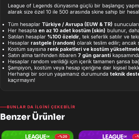
League of Legends dünyasına güçlü bir başlangıç yapma
alarak size özel 10 ile 500 arasında skine sahip bir hes
Tüm hesaplar
Türkiye / Avrupa (EUW & TR)
sunucuların
Her hesapta
en az 10 adet kostüm (skin)
bulunur, daha 
Satılan hesaplar
%100 özeldir
, tek seferlik satılır ve t
Hesaplar
rastgele (random)
olarak teslim edilir; ancak s
Kostüm sayısına
renk paketleri ve kostüm yükseltmele
Satın alma tarihinden itibaren
7 gün garanti
kapsamındadı
Hesaplar random verildiği için içerik tamamen şansa bağl
Şampiyon, kostüm veya hesap içeriğine dair kişisel bekl
Herhangi bir sorun yaşamanız durumunda
teknik dest
kaçırmayın!
BUNLAR DA İLGINI ÇEKEBILIR
Benzer Ürünler
-%20
-