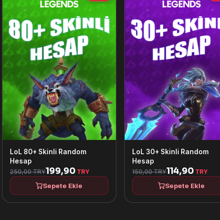
LoL 80+ Skinli Random
LoL 30+ Skinli Random
Hesap
Hesap
199,90
114,90
250,00 TRY
150,00 TRY
TRY
TRY
Sepete Ekle
Sepete Ekle