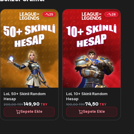
-%25
-%26
Lo
He
LoL 50+ Skinli Random
LoL 10+ Skinli Random
Hesap
Hesap
149,90
74,50
200,00 TRY
100,00 TRY
25
TRY
TRY
Sepete Ekle
Sepete Ekle