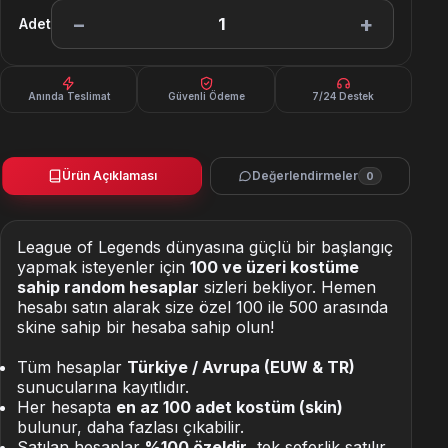
−
+
1
Adet
Anında Teslimat
Güvenli Ödeme
7/24 Destek
Ürün Açıklaması
Değerlendirmeler
0
League of Legends dünyasına güçlü bir başlangıç
yapmak isteyenler için
100 ve üzeri kostüme
sahip random hesaplar
sizleri bekliyor. Hemen
hesabı satın alarak size özel 100 ile 500 arasında
skine sahip bir hesaba sahip olun!
Tüm hesaplar
Türkiye / Avrupa (EUW & TR)
sunucularına kayıtlıdır.
Her hesapta
en az 100 adet kostüm (skin)
bulunur, daha fazlası çıkabilir.
Satılan hesaplar
%100 özeldir
, tek seferlik satılır