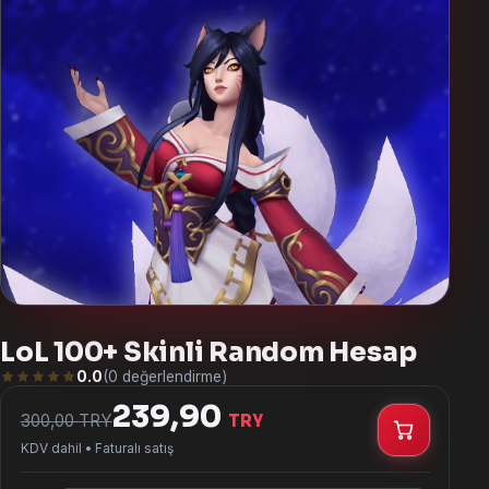
Türkmen dili
— TMT
ქართული
— GEL
English
— USD
Français
— EUR
Deutsch
— EUR
Polski
— PLN
العربية
— USD
LoL 100+ Skinli Random Hesap
0.0
(0 değerlendirme)
239,90
300,00 TRY
TRY
KDV dahil • Faturalı satış